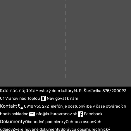
Kde nás nájdete
Mestský dom kultúry
M. R. Štefánika 875/200
093
01 Vranov nad Topľou
Navigovať k nám
Kontakt
0918 955 272
Telefón je dostupný iba v čase otváracích
hodín pokladne
info@kulturavranov.sk
Facebook
Dokumenty
Obchodné podmienky
Ochrana osobných
údajov
Zverejňované dokumenty
Správca obsahu
Technický