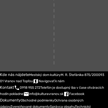
Kde nás nájdete
Mestský dom kultúry
M. R. Štefánika 875/200
093
01 Vranov nad Topľou
Navigovať k nám
Kontakt
0918 955 272
Telefón je dostupný iba v čase otváracích
hodín pokladne
info@kulturavranov.sk
Facebook
Dokumenty
Obchodné podmienky
Ochrana osobných
údajov
Zverejňované dokumenty
Správca obsahu
Technický